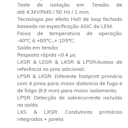
Teste de isolação em Tensão: de
até 4.3KVRMS / 50 Hz / 1 min;
Tecnologia por efeito Hall de loop fechado
baseado na especificação ASIC da LEM;
Faixa de temperatura de operação:
-40°C à +85°C...+ 105°C;
Saída em tensão;
Resposta rápida <0.4 µs;
LXSR & LESR & LKSR & LPSR:Acesso de
referência no pino adicional;
LPSR & LKSR: Diferente footprint primário
com 4 pinos para maior distancia de fuga e
de folga (9.9 mm) para maior isolamento;
LPSR: Detecção de sobrecorrente incluída
na saída,
LXS & LXSR: Condutores primários
integrados + janela.