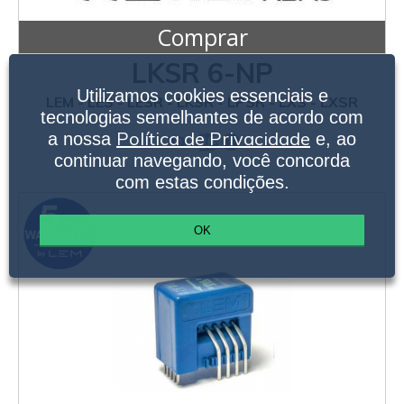
Comprar
LKSR 6-NP
Utilizamos cookies essenciais e
LEM - LES - LESR - LKSR - LPSR - LXS - LXSR
tecnologias semelhantes de acordo com
Política de Privacidade
a nossa
e, ao
continuar navegando, você concorda
com estas condições.
OK