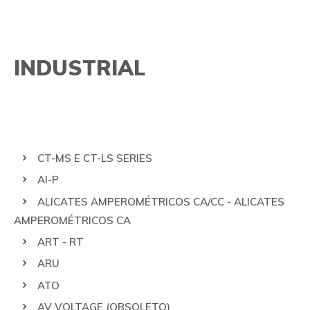
PRODUTOS
TECNOLOGIAS
INDUSTRIAL
PESQUISA AVANÇADA
LEM
GMC-I PROSYS
NK TECHNOLOGIES
SOLUÇÕES
QUALIDADE
AUTOMOBILÍSTICA
FALE CONOSCO
CT-MS E CT-LS SERIES
INDUSTRIAL
LGPD
AI-P
ALICATES AMPEROMÉTRICOS CA/CC - ALICATES
CONTROLE DE PROCESSOS E AUTOMAÇÃO
SE INFORME
AMPEROMÉTRICOS CA
TRAÇÃO
ART - RT
ARU
ATO
AV VOLTAGE (OBSOLETO)