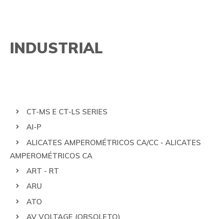
PRODUTOS
TECNOLOGIAS
INDUSTRIAL
PESQUISA AVANÇADA
LEM
GMC-I PROSYS
NK TECHNOLOGIES
SOLUÇÕES
QUALIDADE
AUTOMOBILÍSTICA
FALE CONOSCO
CT-MS E CT-LS SERIES
INDUSTRIAL
LGPD
AI-P
ALICATES AMPEROMÉTRICOS CA/CC - ALICATES
CONTROLE DE PROCESSOS E AUTOMAÇÃO
SE INFORME
AMPEROMÉTRICOS CA
TRAÇÃO
ART - RT
ARU
ATO
AV VOLTAGE (OBSOLETO)