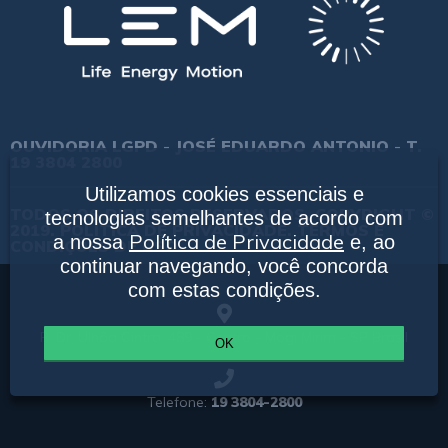
OUVIDORIA LGPD - JOSÉ EDUARDO ANTONIO - T.
19 3804 2800
Utilizamos cookies essenciais e
TODOS OS DIREITOS RESERVADOS. COPYRIGHT ©
tecnologias semelhantes de acordo com
2019.
POLÍTICA DE PRIVACIDADE.
TERMOS E
Política de Privacidade
a nossa
e, ao
CONDIÇÕES DE USO.
continuar navegando, você concorda
com estas condições.
R. Dr. Ulhôa Cintra, 489 - Centro - Mogi Mirim - SP Brasil
OK
Telefone:
19 3804-2800