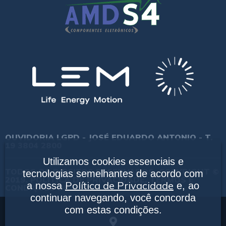
OUVIDORIA LGPD - JOSÉ EDUARDO ANTONIO - T.
19 3804 2800
Utilizamos cookies essenciais e
TODOS OS DIREITOS RESERVADOS. COPYRIGHT ©
tecnologias semelhantes de acordo com
2019.
POLÍTICA DE PRIVACIDADE.
TERMOS E
Política de Privacidade
a nossa
e, ao
CONDIÇÕES DE USO.
continuar navegando, você concorda
com estas condições.