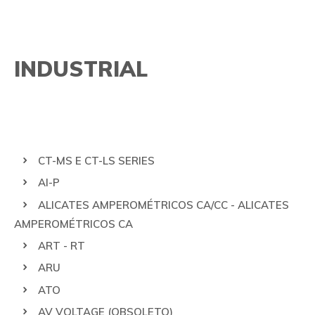
PRODUTOS
TECNOLOGIAS
INDUSTRIAL
PESQUISA AVANÇADA
LEM
GMC-I PROSYS
NK TECHNOLOGIES
SOLUÇÕES
QUALIDADE
AUTOMOBILÍSTICA
FALE CONOSCO
CT-MS E CT-LS SERIES
INDUSTRIAL
LGPD
AI-P
ALICATES AMPEROMÉTRICOS CA/CC - ALICATES
CONTROLE DE PROCESSOS E AUTOMAÇÃO
SE INFORME
AMPEROMÉTRICOS CA
TRAÇÃO
ART - RT
ARU
ATO
AV VOLTAGE (OBSOLETO)