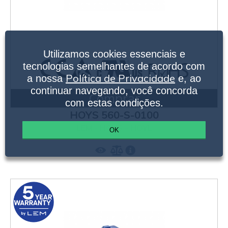
Utilizamos cookies essenciais e
tecnologias semelhantes de acordo com
Política de Privacidade
a nossa
e, ao
continuar navegando, você concorda
Comprar
com estas condições.
HOYS 560-S-0100
LEM - HOYS - HOYL
OK