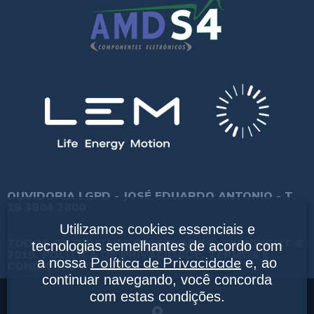
OUVIDORIA LGPD - JOSÉ EDUARDO ANTONIO - T.
19 3804 2800
Utilizamos cookies essenciais e
TODOS OS DIREITOS RESERVADOS. COPYRIGHT ©
tecnologias semelhantes de acordo com
2019.
POLÍTICA DE PRIVACIDADE.
TERMOS E
Política de Privacidade
a nossa
e, ao
CONDIÇÕES DE USO.
continuar navegando, você concorda
com estas condições.