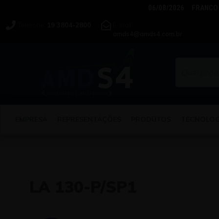
06/08/2026 FRANCO 
Telefone:
19 3804-2800
E-mail:
amds4@amds4.com.br
EMPRESA
REPRESENTAÇÕES
PRODUTOS
TECNOLOG
PESQUISA AVANÇADA
LEM
LA 130-P/SP1
GMC-I PROSYS
NK TECHNOLOGIES