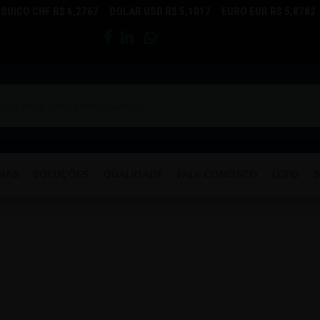
SUICO CHF R$ 6,2767 DOLAR USD R$ 5,1017 EURO EUR R$ 5,8782 
IAS
SOLUÇÕES
QUALIDADE
FALE CONOSCO
LGPD
S
AUTOMOBILÍSTICA
INDUSTRIAL
CONTROLE DE PROCESSOS E AUTOMAÇÃO
TRAÇÃO