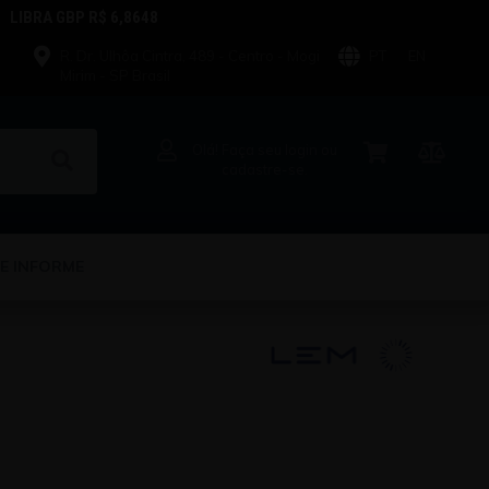
LIBRA GBP R$ 6,8648
R. Dr. Ulhôa Cintra, 489 - Centro - Mogi
PT
EN
Mirim - SP Brasil
Olá! Faça seu login ou
cadastre-se.
E INFORME