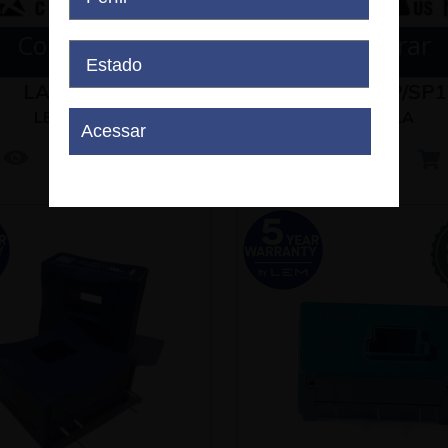
Comprar
Comprar
LA 125-P
LA 125-P/SP1
LEM - LA
LEM - LA