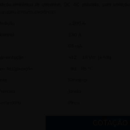
ição eletrônica de correntes: DC, AC, pulsada... com isolação 
cundário (circuito eletrônico).
Medição
± 200 A
Nominal
130 A
65 mA
Alimentação
±12 ... 15 Vcc (± 5%)
ra de Operação
-40 ... 85 ºC
onte
Simétrica
rimária
Janela
ecundária
Pinos
COTAÇÃO