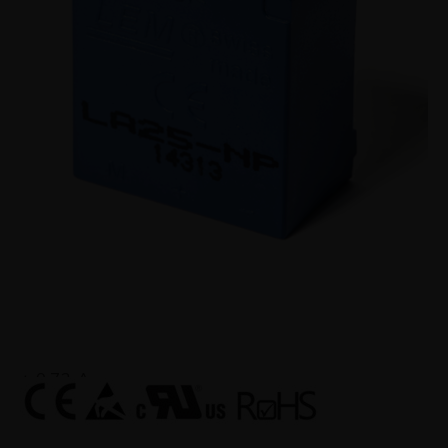
Para a medição eletrônica de correntes: DC, AC,
pulsada, mixada... com isolação galvânica entre
o circuito primário (alta potência) e o circuito
secundário (circuito eletrônico).
Faixa de Medição
± 0,72 A
Corrente Nominal