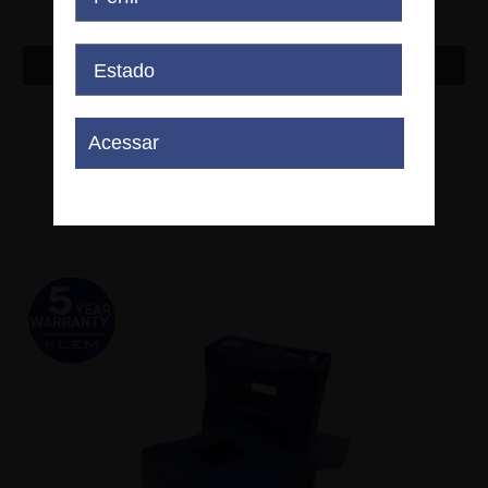
Comprar
LA 125-P/SP3
LEM - LA