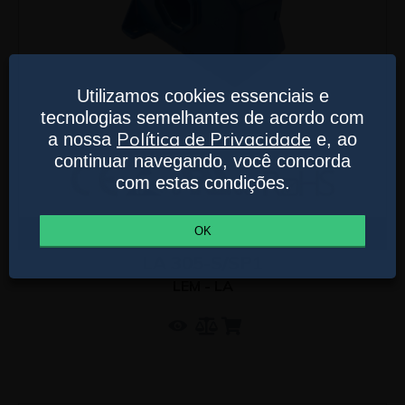
Utilizamos cookies essenciais e
tecnologias semelhantes de acordo com
Política de Privacidade
a nossa
e, ao
continuar navegando, você concorda
com estas condições.
Comprar
OK
LA 305-S/SP1
LEM - LA