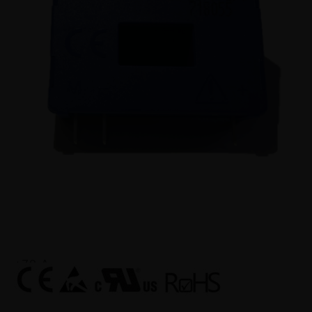
Para a medição eletrônica de correntes: DC, AC,
pulsada... com isolação galvânica entre o circuito
primário (alta potência) e o circuito secundário
(circuito eletrônico).
Faixa de Medição
±70 A
Corrente Nominal