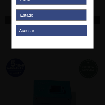
Comprar
LA 125-P/SP1
LEM - LA