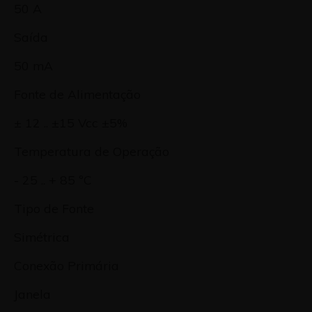
50 A
Saída
50 mA
Fonte de Alimentação
± 12 .. ±15 Vcc ±5%
Temperatura de Operação
- 25 .. + 85 ºC
Tipo de Fonte
Simétrica
Conexão Primária
Janela