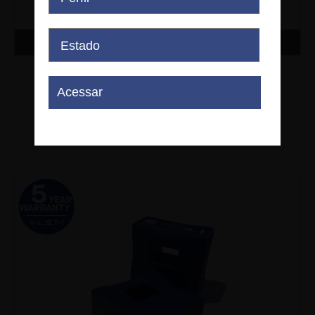
Comprar
LA 125-P/SP3
LEM - LA