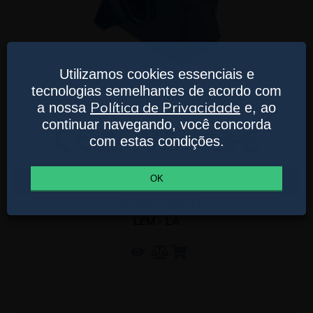
Utilizamos cookies essenciais e
tecnologias semelhantes de acordo com
Política de Privacidade
a nossa
e, ao
continuar navegando, você concorda
com estas condições.
Comprar
OK
LA 305-S/SP1
LEM - LA