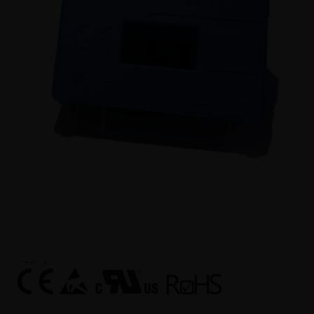
Para a medição eletrônica de correntes: DC, AC,
pulsada... com isolação galvânica entre o circuito
primário (alta potência) e o circuito secundário
(circuito eletrônico).
Faixa de Medição
±70 A
Corrente Nominal