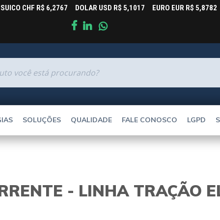
SUICO CHF R$ 6,2767 DOLAR USD R$ 5,1017 EURO EUR R$ 5,8782 
IAS
SOLUÇÕES
QUALIDADE
FALE CONOSCO
LGPD
S
AUTOMOBILÍSTICA
INDUSTRIAL
RENTE - LINHA TRAÇÃO E
CONTROLE DE PROCESSOS E AUTOMAÇÃO
TRAÇÃO