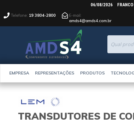
06/08/2026 FRANCO 
Telefone:
19 3804-2800
E-mail:
amds4@amds4.com.br
EMPRESA
REPRESENTAÇÕES
PRODUTOS
TECNOLOG
PESQUISA AVANÇADA
LEM
TRANSDUTORES DE COR
GMC-I PROSYS
NK TECHNOLOGIES