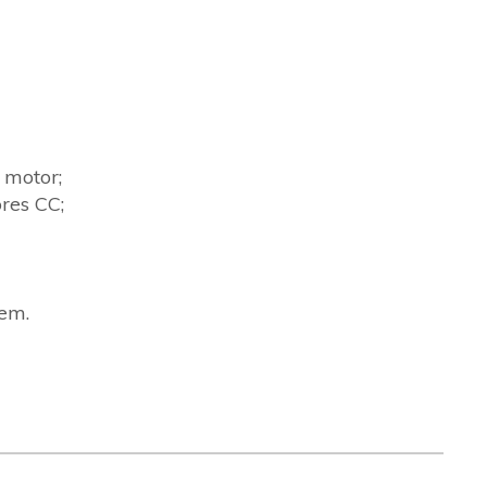
 motor;
res CC;
em.