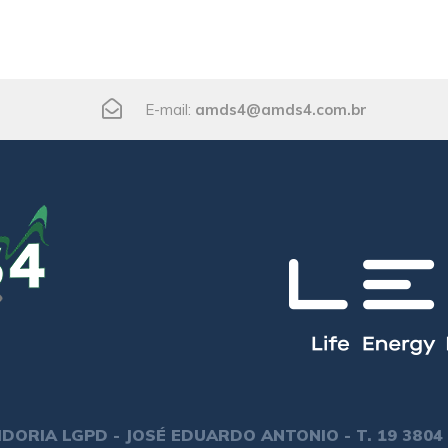
E-mail:
amds4@amds4.com.br
DORIA LGPD - JOSÉ EDUARDO ANTONIO - T. 19 3804