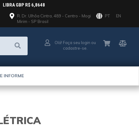
LIBRA GBP R$ 6,8648
R. Dr. Ulhôa Cintra, 489 - Centro - Mogi
PT
EN
Mirim - SP Brasil
Olá! Faça seu login ou
cadastre-se.
E INFORME
LÉTRICA