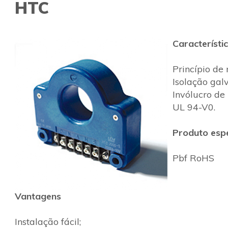
HTC
Característi
Princípio de 
Isolação galv
Invólucro de
UL 94-V0.
Produto esp
Pbf RoHS
Vantagens
Instalação fácil;