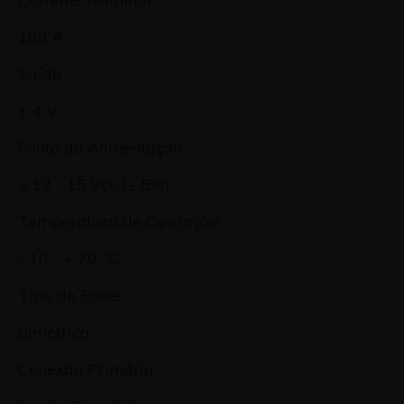
100 A
Saída
± 4 V
Fonte de Alimentação
± 12 .. 15 Vcc (± 5%)
Temperatura de Operação
- 10 .. + 70 ºC
Tipo de Fonte
Simétrica
Conexão Primária