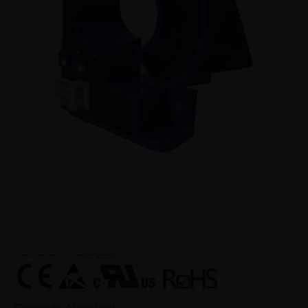
Transdutor de corrente com núcleo bipartido.
Para a medição eletrônica de correntes: DC, AC,
pulsada, mixada... com isolação galvânica entre
o circuito primário (alta potência) e o circuito
secundário (circuito eletrônico).
Faixa de Medição
± 200 A
Corrente Nominal