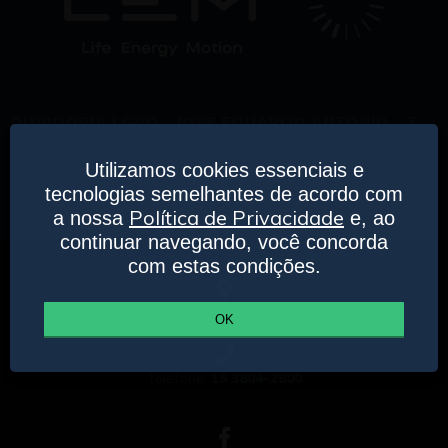
OUVIDORIA LGPD - JOSÉ EDUARDO ANTONIO - T.
19 3804 2800
Utilizamos cookies essenciais e
TODOS OS DIREITOS RESERVADOS. COPYRIGHT ©
tecnologias semelhantes de acordo com
2019.
POLÍTICA DE PRIVACIDADE.
TERMOS E
Política de Privacidade
a nossa
e, ao
CONDIÇÕES DE USO.
continuar navegando, você concorda
com estas condições.
R. Dr. Ulhôa Cintra, 489 - Centro - Mogi Mirim - SP Brasil
OK
Telefone:
19 3804-2800