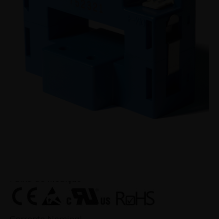
Transdutor de corrente com núcleo bipartido.
Para a medição eletrônica de correntes: DC, AC,
pulsada, mixada... com isolação galvânica entre
o circuito primário (alta potência) e o circuito
secundário (circuito eletrônico).
Faixa de Medição
± 450 A
Corrente Nominal