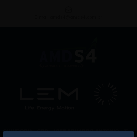
E-mail:
amds4@amds4.com.br
OUVIDORIA LGPD - JOSÉ EDUARDO ANTONIO - T.
19 3804 2800