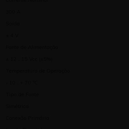
300 A
Saída
± 4 V
Fonte de Alimentação
± 12 .. 15 Vcc (±5%)
Temperatura de Operação
- 10 .. + 70 ºC
Tipo de Fonte
Simétrica
Conexão Primária