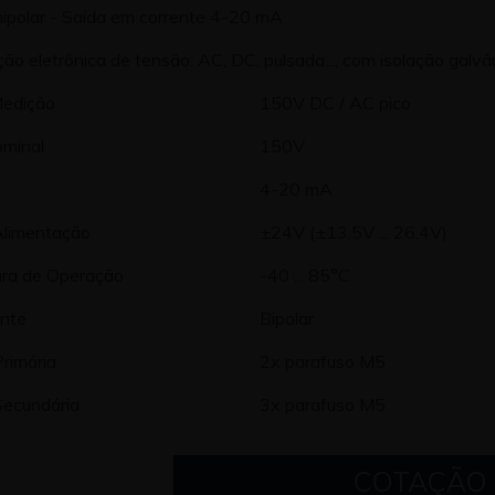
ipolar - Saída em corrente 4-20 mA
ão eletrônica de tensão: AC, DC, pulsada..., com isolação galvâni
Medição
150V DC / AC pico
minal
150V
4-20 mA
Alimentação
±24V (±13,5V ... 26,4V)
ra de Operação
-40 ... 85°C
onte
Bipolar
rimária
2x parafuso M5
ecundária
3x parafuso M5
COTAÇÃO