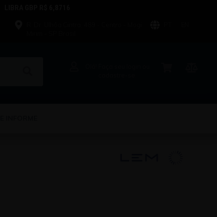
LIBRA GBP R$ 6,8716
R. Dr. Ulhôa Cintra, 489 - Centro - Mogi
PT
EN
Mirim - SP Brasil
Olá! Faça seu login ou
cadastre-se.
E INFORME