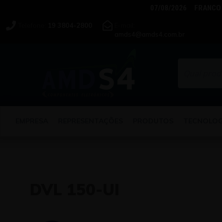
07/08/2026 FRANCO 
Telefone:
19 3804-2800
E-mail:
amds4@amds4.com.br
EMPRESA
REPRESENTAÇÕES
PRODUTOS
TECNOLOG
PESQUISA AVANÇADA
LEM
DVL 150-UI
GMC-I PROSYS
NK TECHNOLOGIES