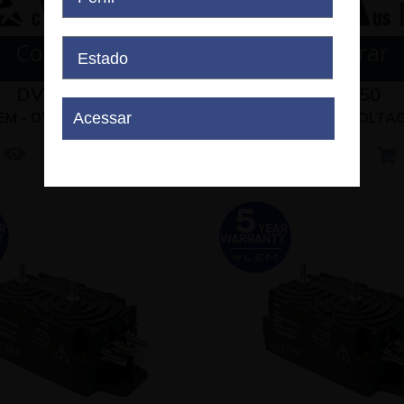
Comprar
Comprar
DVL 50-UI
DVL 750
EM - DVL VOLTAGE
LEM - DVL VOLTA