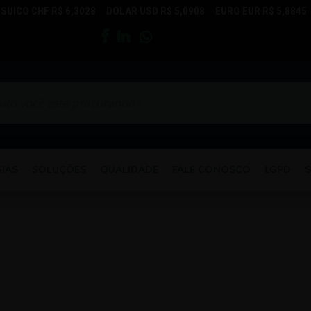
SUICO CHF R$ 6,3028 DOLAR USD R$ 5,0908 EURO EUR R$ 5,8845 
IAS
SOLUÇÕES
QUALIDADE
FALE CONOSCO
LGPD
S
AUTOMOBILÍSTICA
INDUSTRIAL
CONTROLE DE PROCESSOS E AUTOMAÇÃO
TRAÇÃO