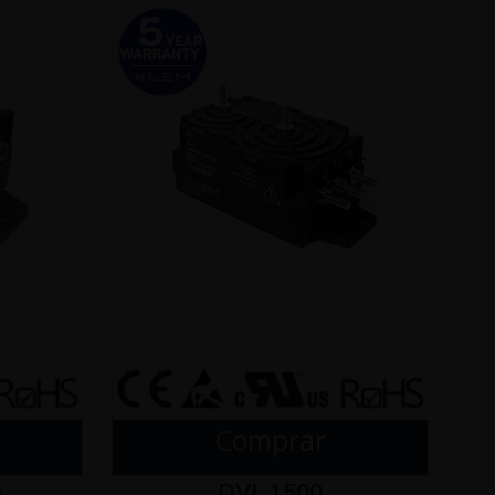
Comprar
5
DVL 1500