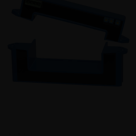
AHR 800 B420 -
Transdutor de corrente
com
núcleo partido e secundário com sinal
condicionado. Para a medição eletrônica de
correntes: DC, AC, pulsada, mixada... com
isolação galvânica entre o circuito primário (alta
potência) e o circuito secundário (circuito
eletrônico).