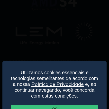
OUVIDORIA LGPD - JOSÉ EDUARDO ANTONIO - T.
19 3804 2800
Utilizamos cookies essenciais e
TODOS OS DIREITOS RESERVADOS. COPYRIGHT ©
tecnologias semelhantes de acordo com
2019.
POLÍTICA DE PRIVACIDADE.
TERMOS E
Política de Privacidade
a nossa
e, ao
CONDIÇÕES DE USO.
continuar navegando, você concorda
com estas condições.
R. Dr. Ulhôa Cintra, 489 - Centro - Mogi Mirim - SP Brasil
OK